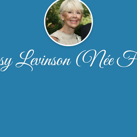
y Levinson (Née F