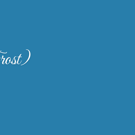
rost)